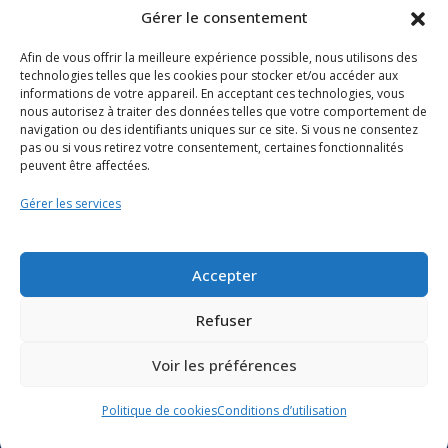
Gérer le consentement
Afin de vous offrir la meilleure expérience possible, nous utilisons des
technologies telles que les cookies pour stocker et/ou accéder aux
informations de votre appareil. En acceptant ces technologies, vous
nous autorisez à traiter des données telles que votre comportement de
navigation ou des identifiants uniques sur ce site. Si vous ne consentez
pas ou si vous retirez votre consentement, certaines fonctionnalités
peuvent être affectées.
Gérer les services
Ressources
Soutien scolaire
Formation
Accepter
Nous joindre
Refuser
Voir les préférences
Suivre l’actualité du
ministère de l’Éducation sur
Politique de cookies
Conditions d’utilisation