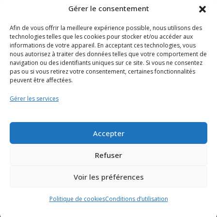
Gérer le consentement
Afin de vous offrir la meilleure expérience possible, nous utilisons des
technologies telles que les cookies pour stocker et/ou accéder aux
informations de votre appareil. En acceptant ces technologies, vous
nous autorisez à traiter des données telles que votre comportement de
navigation ou des identifiants uniques sur ce site. Si vous ne consentez
pas ou si vous retirez votre consentement, certaines fonctionnalités
peuvent être affectées.
Gérer les services
Ressources
Soutien scolaire
Formation
Accepter
Nous joindre
Refuser
Voir les préférences
Suivre l’actualité du
ministère de l’Éducation sur
Politique de cookies
Conditions d’utilisation