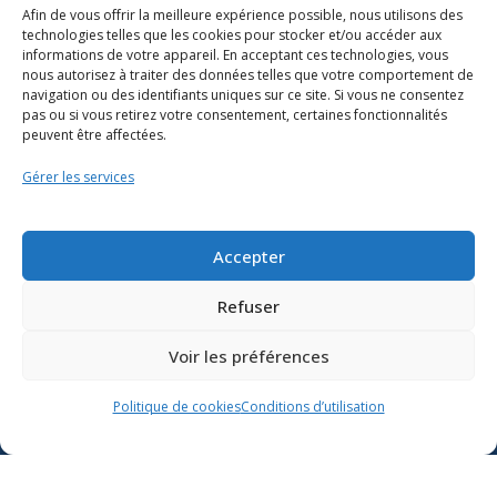
Afin de vous offrir la meilleure expérience possible, nous utilisons des
technologies telles que les cookies pour stocker et/ou accéder aux
informations de votre appareil. En acceptant ces technologies, vous
nous autorisez à traiter des données telles que votre comportement de
navigation ou des identifiants uniques sur ce site. Si vous ne consentez
pas ou si vous retirez votre consentement, certaines fonctionnalités
peuvent être affectées.
Gérer les services
Ressources
Soutien scolaire
Accepter
Formation
Refuser
Nous joindre
Voir les préférences
Suivre l’actualité du
Politique de cookies
Conditions d’utilisation
ministère de l’Éducation sur
Lien vers X
Lien vers Facebook
Lien vers Youtube