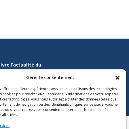
ivre l’actualité du
nistère de l’Éducation sur
Gérer le consentement
Lien vers X
ien vers Facebook
Lien vers Youtube
 offrir la meilleure expérience possible, nous utilisons des technologies
les cookies pour stocker et/ou accéder aux informations de votre appareil.
t ces technologies, vous nous autorisez à traiter des données telles que
rtement de navigation ou des identifiants uniques sur ce site. Si vous ne
as ou si vous retirez votre consentement, certaines fonctionnalités
 affectées.
rvices