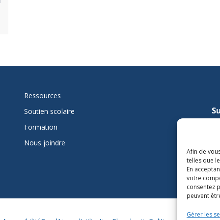
Ressources
Su
Soutien scolaire
mi
Formation
Nous joindre
L
Afin de vous
telles que 
En acceptan
votre compo
consentez p
peuvent être
Gérer les se