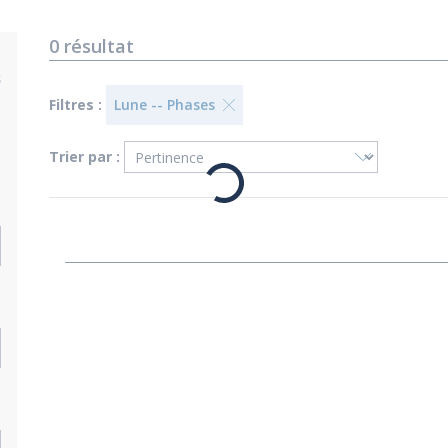
0
résultat
s
Filtres :
Lune -- Phases
Trier par :