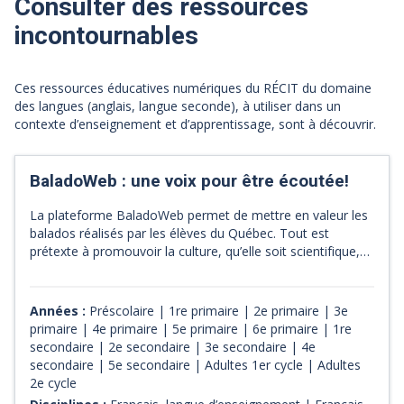
Consulter des ressources
incontournables
Ces ressources éducatives numériques du RÉCIT du domaine
des langues (anglais, langue seconde), à utiliser dans un
contexte d’enseignement et d’apprentissage, sont à découvrir.
BaladoWeb : une voix pour être écoutée!
La plateforme BaladoWeb permet de mettre en valeur les
balados réalisés par les élèves du Québec. Tout est
prétexte à promouvoir la culture, qu’elle soit scientifique,
mathématique, artistique, historique, littéraire,
patrimoniale ou concernant tout autre sujet pertinent! Il
est possible de chercher des balados par région, par
Années :
Préscolaire | 1re primaire | 2e primaire | 3e
niveau scolaire ou par domaine général de formation. Le
primaire | 4e primaire | 5e primaire | 6e primaire | 1re
site contient également des pistses d’intégration des
secondaire | 2e secondaire | 3e secondaire | 4e
balados en classe.
secondaire | 5e secondaire | Adultes 1er cycle | Adultes
2e cycle