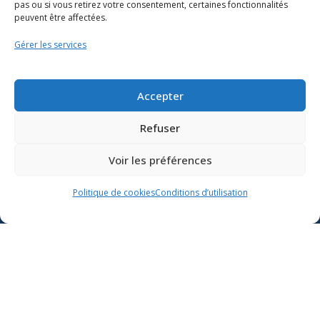
pas ou si vous retirez votre consentement, certaines fonctionnalités
peuvent être affectées.
Gérer les services
Ressources
Accepter
Soutien scolaire
Refuser
Formation
Nous joindre
Voir les préférences
Politique de cookies
Conditions d’utilisation
Suivre l’actualité du
ministère de l’Éducation sur
Lien vers X
Lien vers Facebook
Lien vers Youtube