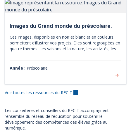
Images du Grand monde du préscolaire.
Ces images, disponibles en noir et blanc et en couleurs,
permettent d’illustrer vos projets. Elles sont regroupées en
quatre thèmes : les saisons et la nature, les activités, les
fêtes et les congés ainsi que l’alimentation. L’utilisation des
images est autorisée uniquement à des fins personnelles
ou dans le cadre d’activités éducatives sans but lucratif.
Année :
Préscolaire
Les images sont mises à la disposition du milieu éducatif
selon les termes de la Licence CC BY-NC-SA 4.0 : en aucun
cas, elles ne peuvent être vendues ni intégrées à une offre
ou à un abonnement payant, et elles ne peuvent pas être
Voir toutes les ressources du RÉCIT
modifiées.
Les conseillères et conseillers du RÉCIT accompagnent
l’ensemble du réseau de l’éducation pour soutenir le
développement des compétences des élèves grâce au
numérique.