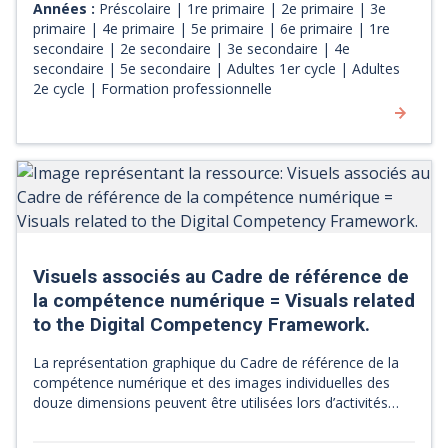
facilitates the planning of teaching and learning activities. It
Années :
Préscolaire | 1re primaire | 2e primaire | 3e
allows for the integration of one or more dimensions of
primaire | 4e primaire | 5e primaire | 6e primaire | 1re
digital competency, while taking into account the eight
secondaire | 2e secondaire | 3e secondaire | 4e
steps for planning an activity, for which a visual
secondaire | 5e secondaire | Adultes 1er cycle | Adultes
representation is also provided.
2e cycle | Formation professionnelle
Visuels associés au Cadre de référence de
la compétence numérique = Visuals related
to the Digital Competency Framework.
La représentation graphique du Cadre de référence de la
compétence numérique et des images individuelles des
douze dimensions peuvent être utilisées lors d’activités
liées à la compétence numérique, par exemple pour
enrichir une présentation. The visual representation of the