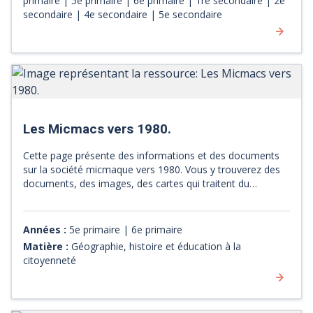
primaire | 5e primaire | 6e primaire | 1re secondaire | 2e
[Source : site web du RÉCITdp]
secondaire | 4e secondaire | 5e secondaire
Les Micmacs vers 1980.
Cette page présente des informations et des documents
sur la société micmaque vers 1980. Vous y trouverez des
documents, des images, des cartes qui traitent du
territoire, de la population, des personnages marquants,
des groupes sociaux, de la vie quotidienne, de la langue,
de la religion et de la culture, de l’agriculture, du commerce
Années :
5e primaire | 6e primaire
et de l’industrie, du gouvernement et des transports et de
Matière :
Géographie, histoire et éducation à la
la communication.
citoyenneté