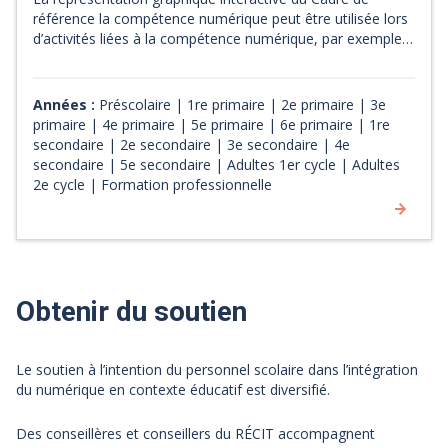
référence la compétence numérique peut être utilisée lors
d’activités liées à la compétence numérique, par exemple
pour enrichir une présentation. The Interactive Visual
Representation of the Digital Competency Framework can
be used for activities that integrate digital competency, for
Années :
Préscolaire | 1re primaire | 2e primaire | 3e
example to add to a presentation.
primaire | 4e primaire | 5e primaire | 6e primaire | 1re
secondaire | 2e secondaire | 3e secondaire | 4e
secondaire | 5e secondaire | Adultes 1er cycle | Adultes
2e cycle | Formation professionnelle
Obtenir du soutien
Le soutien à l’intention du personnel scolaire dans l’intégration
du numérique en contexte éducatif est diversifié.
Des conseillères et conseillers du RÉCIT accompagnent