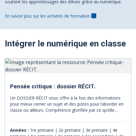
soutenir les apprentissages des élèves grâce au numérique.
En savoir plus sur les activités de formation
Intégrer le numérique en classe
Pensée critique : dossier RÉCIT.
Un DOSSIER RÉCIT vous offre à la fois des informations
pour mieux cerner un sujet et des pistes pour l’aborder en
classe ou ailleurs. Compétence glorifiée par ce qu’elle
permet d’aborder les enjeux modernes avec rigueur, la
pensée critique est partie prenante de nos intentions
pédagogiques. Facile à dire, mais est-ce un voeur pieux?
Années :
1re primaire | 2e primaire | 3e primaire | 4e
La pensée critique : quoi, pourquoi (et surtout) comment.