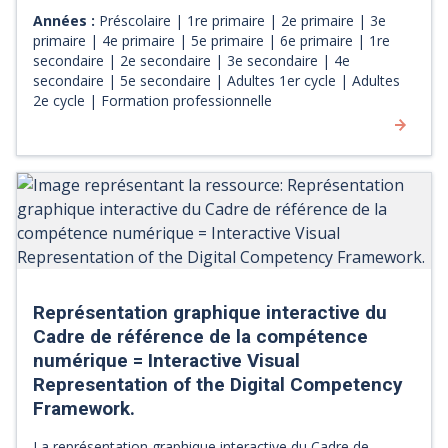
Digital Competency Framework and individual images for
Années :
Préscolaire | 1re primaire | 2e primaire | 3e
the 12 dimensions can be used for activities that integrate
primaire | 4e primaire | 5e primaire | 6e primaire | 1re
digital competency, for example to add to a presentation.
secondaire | 2e secondaire | 3e secondaire | 4e
secondaire | 5e secondaire | Adultes 1er cycle | Adultes
2e cycle | Formation professionnelle
Représentation graphique interactive du
Cadre de référence de la compétence
numérique = Interactive Visual
Representation of the Digital Competency
Framework.
La représentation graphique interactive du Cadre de