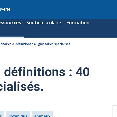
uverte
essources
Soutien scolaire
Formation
onnaires & définitions : 40 glossaires spécialisés.
 définitions : 40
ialisés.
s
Botanique
Animaux