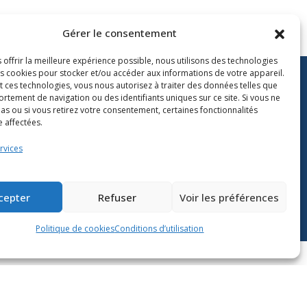
Gérer le consentement
 offrir la meilleure expérience possible, nous utilisons des technologies
les cookies pour stocker et/ou accéder aux informations de votre appareil.
t ces technologies, vous nous autorisez à traiter des données telles que
rtement de navigation ou des identifiants uniques sur ce site. Si vous ne
as ou si vous retirez votre consentement, certaines fonctionnalités
ivre l’actualité du
 affectées.
nistère de l’Éducation sur
rvices
Lien vers X
ien vers Facebook
Lien vers Youtube
cepter
Refuser
Voir les préférences
Politique de cookies
Conditions d’utilisation