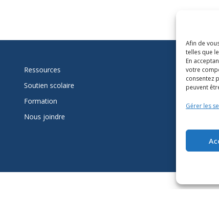
Afin de vous
telles que 
En acceptan
Ressources
votre compo
consentez p
Su
Soutien scolaire
peuvent être
mi
Formation
Gérer les se
Nous joindre
L
Ac
Accessibilité
Conditions d’utilisation
Plan du site
Politique des témoins