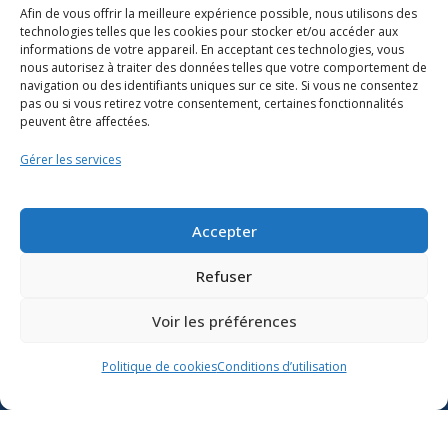
Afin de vous offrir la meilleure expérience possible, nous utilisons des
technologies telles que les cookies pour stocker et/ou accéder aux
informations de votre appareil. En acceptant ces technologies, vous
nous autorisez à traiter des données telles que votre comportement de
navigation ou des identifiants uniques sur ce site. Si vous ne consentez
pas ou si vous retirez votre consentement, certaines fonctionnalités
peuvent être affectées.
Gérer les services
Ressources
Soutien scolaire
Accepter
Formation
Refuser
Nous joindre
Voir les préférences
Suivre l’actualité du
Politique de cookies
Conditions d’utilisation
ministère de l’Éducation sur
Lien vers X
Lien vers Facebook
Lien vers Youtube