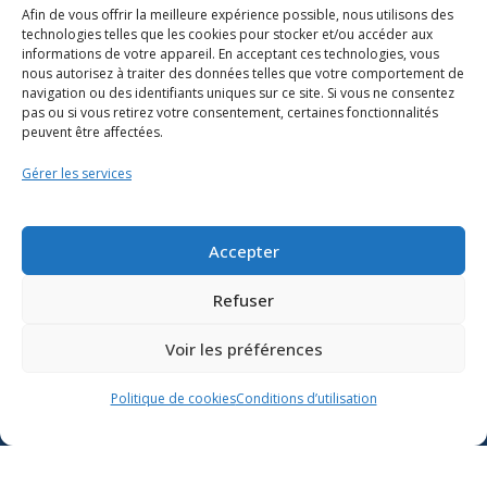
Afin de vous offrir la meilleure expérience possible, nous utilisons des
technologies telles que les cookies pour stocker et/ou accéder aux
informations de votre appareil. En acceptant ces technologies, vous
nous autorisez à traiter des données telles que votre comportement de
navigation ou des identifiants uniques sur ce site. Si vous ne consentez
pas ou si vous retirez votre consentement, certaines fonctionnalités
peuvent être affectées.
Gérer les services
Ressources
Soutien scolaire
Accepter
Formation
Refuser
Nous joindre
Voir les préférences
Suivre l’actualité du
Politique de cookies
Conditions d’utilisation
ministère de l’Éducation sur
Lien vers X
Lien vers Facebook
Lien vers Youtube