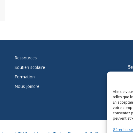
Ressources
Su
Soutien scolaire
mi
Formation
Nous joindre
L
Afin de vous
telles que 
En acceptan
votre compo
consentez p
peuvent être
Gérer les se