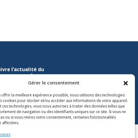
ivre l’actualité du
nistère de l’Éducation sur
Gérer le consentement
Lien vers X
ien vers Facebook
Lien vers Youtube
 offrir la meilleure expérience possible, nous utilisons des technologies
les cookies pour stocker et/ou accéder aux informations de votre appareil.
t ces technologies, vous nous autorisez à traiter des données telles que
rtement de navigation ou des identifiants uniques sur ce site. Si vous ne
as ou si vous retirez votre consentement, certaines fonctionnalités
 affectées.
rvices