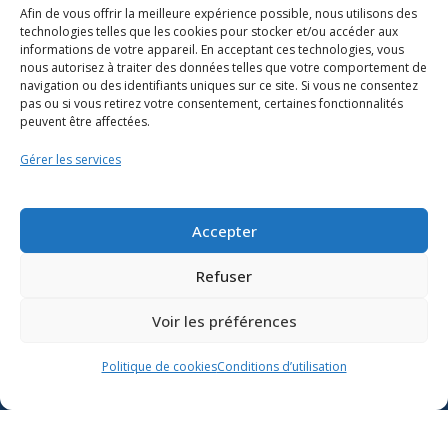
Afin de vous offrir la meilleure expérience possible, nous utilisons des
technologies telles que les cookies pour stocker et/ou accéder aux
informations de votre appareil. En acceptant ces technologies, vous
nous autorisez à traiter des données telles que votre comportement de
navigation ou des identifiants uniques sur ce site. Si vous ne consentez
pas ou si vous retirez votre consentement, certaines fonctionnalités
peuvent être affectées.
Gérer les services
Ressources
Soutien scolaire
Accepter
Formation
Refuser
Nous joindre
Voir les préférences
Suivre l’actualité du
Politique de cookies
Conditions d’utilisation
ministère de l’Éducation sur
Lien vers X
Lien vers Facebook
Lien vers Youtube