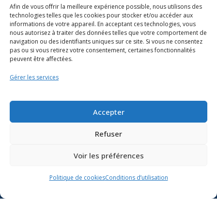
Afin de vous offrir la meilleure expérience possible, nous utilisons des
technologies telles que les cookies pour stocker et/ou accéder aux
informations de votre appareil. En acceptant ces technologies, vous
nous autorisez à traiter des données telles que votre comportement de
navigation ou des identifiants uniques sur ce site. Si vous ne consentez
pas ou si vous retirez votre consentement, certaines fonctionnalités
peuvent être affectées.
Gérer les services
Ressources
Soutien scolaire
Accepter
Formation
Refuser
Nous joindre
Voir les préférences
Suivre l’actualité du
Politique de cookies
Conditions d’utilisation
ministère de l’Éducation sur
Lien vers X
Lien vers Facebook
Lien vers Youtube