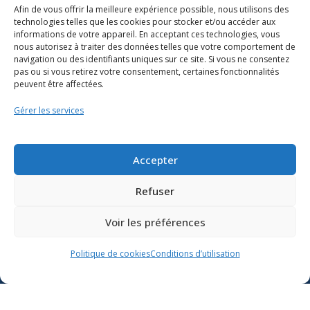
Afin de vous offrir la meilleure expérience possible, nous utilisons des
technologies telles que les cookies pour stocker et/ou accéder aux
informations de votre appareil. En acceptant ces technologies, vous
nous autorisez à traiter des données telles que votre comportement de
navigation ou des identifiants uniques sur ce site. Si vous ne consentez
pas ou si vous retirez votre consentement, certaines fonctionnalités
peuvent être affectées.
Gérer les services
Ressources
Soutien scolaire
Accepter
Formation
Refuser
Nous joindre
Voir les préférences
Suivre l’actualité du
Politique de cookies
Conditions d’utilisation
ministère de l’Éducation sur
Lien vers X
Lien vers Facebook
Lien vers Youtube