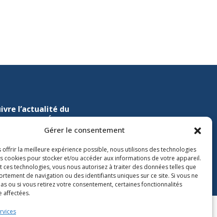
ivre l’actualité du
nistère de l’Éducation sur
Gérer le consentement
Lien vers X
ien vers Facebook
Lien vers Youtube
 offrir la meilleure expérience possible, nous utilisons des technologies
les cookies pour stocker et/ou accéder aux informations de votre appareil.
t ces technologies, vous nous autorisez à traiter des données telles que
rtement de navigation ou des identifiants uniques sur ce site. Si vous ne
as ou si vous retirez votre consentement, certaines fonctionnalités
 affectées.
rvices