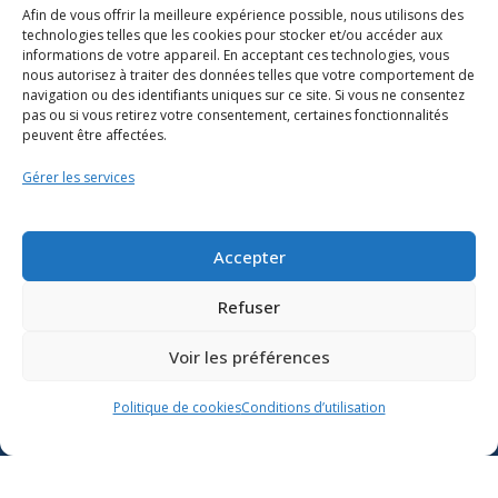
Afin de vous offrir la meilleure expérience possible, nous utilisons des
technologies telles que les cookies pour stocker et/ou accéder aux
informations de votre appareil. En acceptant ces technologies, vous
nous autorisez à traiter des données telles que votre comportement de
navigation ou des identifiants uniques sur ce site. Si vous ne consentez
pas ou si vous retirez votre consentement, certaines fonctionnalités
peuvent être affectées.
Gérer les services
Ressources
Soutien scolaire
Accepter
Formation
Refuser
Nous joindre
Voir les préférences
Suivre l’actualité du
Politique de cookies
Conditions d’utilisation
ministère de l’Éducation sur
Lien vers X
Lien vers Facebook
Lien vers Youtube