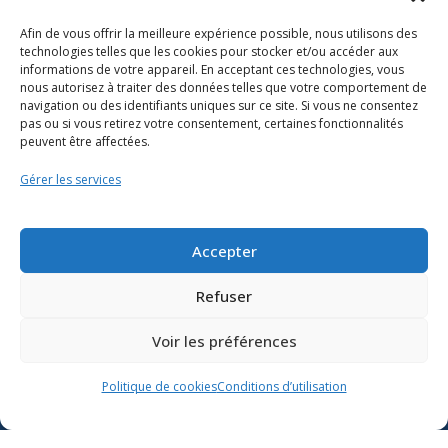
Afin de vous offrir la meilleure expérience possible, nous utilisons des
technologies telles que les cookies pour stocker et/ou accéder aux
informations de votre appareil. En acceptant ces technologies, vous
nous autorisez à traiter des données telles que votre comportement de
navigation ou des identifiants uniques sur ce site. Si vous ne consentez
pas ou si vous retirez votre consentement, certaines fonctionnalités
peuvent être affectées.
Gérer les services
Ressources
Soutien scolaire
Accepter
Formation
Nous joindre
Refuser
Voir les préférences
Suivre l’actualité du
Politique de cookies
Conditions d’utilisation
ministère de l’Éducation sur
Lien vers X
Lien vers Facebook
Lien vers Youtube