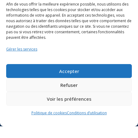
Afin de vous offrir la meilleure expérience possible, nous utilisons des
technologies telles que les cookies pour stocker et/ou accéder aux
informations de votre appareil. En acceptant ces technologies, vous
nous autorisez à traiter des données telles que votre comportement de
navigation ou des identifiants uniques sur ce site. Si vous ne consentez
pas ou si vous retirez votre consentement, certaines fonctionnalités
peuvent être affectées.
Gérer les services
Ressources
Soutien scolaire
Accepter
Formation
Refuser
Nous joindre
Voir les préférences
Suivre l’actualité du
Politique de cookies
Conditions d’utilisation
ministère de l’Éducation sur
Lien vers X
Lien vers Facebook
Lien vers Youtube