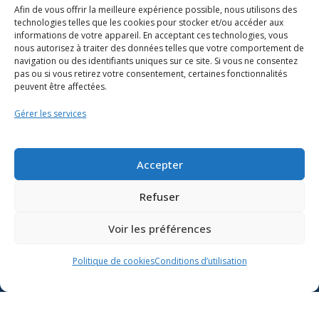
Afin de vous offrir la meilleure expérience possible, nous utilisons des
technologies telles que les cookies pour stocker et/ou accéder aux
informations de votre appareil. En acceptant ces technologies, vous
nous autorisez à traiter des données telles que votre comportement de
navigation ou des identifiants uniques sur ce site. Si vous ne consentez
pas ou si vous retirez votre consentement, certaines fonctionnalités
peuvent être affectées.
Gérer les services
Ressources
Soutien scolaire
Accepter
Formation
Refuser
Nous joindre
Voir les préférences
Suivre l’actualité du
Politique de cookies
Conditions d’utilisation
ministère de l’Éducation sur
Lien vers X
Lien vers Facebook
Lien vers Youtube