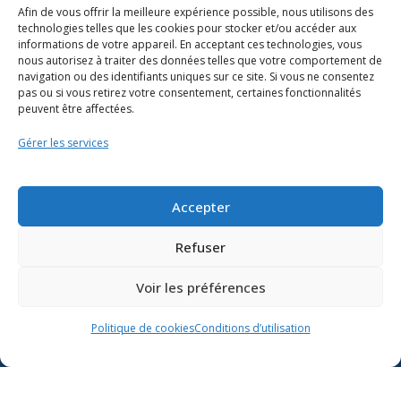
Afin de vous offrir la meilleure expérience possible, nous utilisons des
technologies telles que les cookies pour stocker et/ou accéder aux
informations de votre appareil. En acceptant ces technologies, vous
nous autorisez à traiter des données telles que votre comportement de
navigation ou des identifiants uniques sur ce site. Si vous ne consentez
pas ou si vous retirez votre consentement, certaines fonctionnalités
peuvent être affectées.
Gérer les services
Ressources
Soutien scolaire
Accepter
Formation
Refuser
Nous joindre
Voir les préférences
Suivre l’actualité du
Politique de cookies
Conditions d’utilisation
ministère de l’Éducation sur
Lien vers X
Lien vers Facebook
Lien vers Youtube