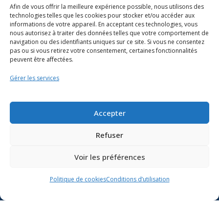
Afin de vous offrir la meilleure expérience possible, nous utilisons des
technologies telles que les cookies pour stocker et/ou accéder aux
informations de votre appareil. En acceptant ces technologies, vous
nous autorisez à traiter des données telles que votre comportement de
navigation ou des identifiants uniques sur ce site. Si vous ne consentez
pas ou si vous retirez votre consentement, certaines fonctionnalités
peuvent être affectées.
Gérer les services
Ressources
Soutien scolaire
Accepter
Formation
Refuser
Nous joindre
Voir les préférences
Suivre l’actualité du
Politique de cookies
Conditions d’utilisation
ministère de l’Éducation sur
Lien vers X
Lien vers Facebook
Lien vers Youtube