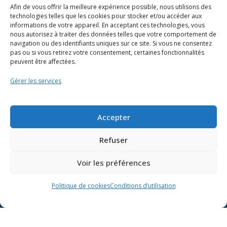
Afin de vous offrir la meilleure expérience possible, nous utilisons des
technologies telles que les cookies pour stocker et/ou accéder aux
informations de votre appareil. En acceptant ces technologies, vous
nous autorisez à traiter des données telles que votre comportement de
navigation ou des identifiants uniques sur ce site. Si vous ne consentez
pas ou si vous retirez votre consentement, certaines fonctionnalités
peuvent être affectées.
Gérer les services
Ressources
Soutien scolaire
Accepter
Formation
Refuser
Nous joindre
Voir les préférences
Suivre l’actualité du
Politique de cookies
Conditions d’utilisation
ministère de l’Éducation sur
Lien vers X
Lien vers Facebook
Lien vers Youtube