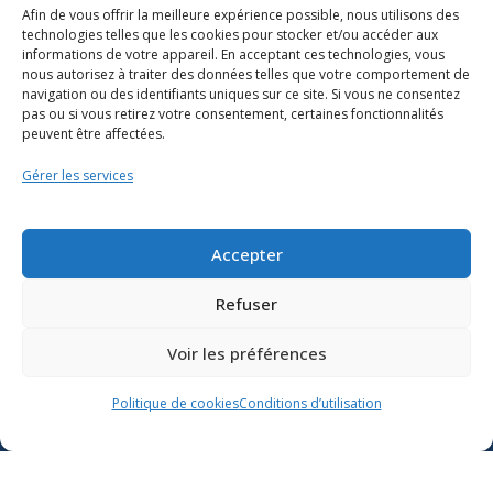
Afin de vous offrir la meilleure expérience possible, nous utilisons des
technologies telles que les cookies pour stocker et/ou accéder aux
informations de votre appareil. En acceptant ces technologies, vous
nous autorisez à traiter des données telles que votre comportement de
navigation ou des identifiants uniques sur ce site. Si vous ne consentez
pas ou si vous retirez votre consentement, certaines fonctionnalités
peuvent être affectées.
Gérer les services
Ressources
Soutien scolaire
Accepter
Formation
Refuser
Nous joindre
Voir les préférences
Suivre l’actualité du
Politique de cookies
Conditions d’utilisation
ministère de l’Éducation sur
Lien vers X
Lien vers Facebook
Lien vers Youtube