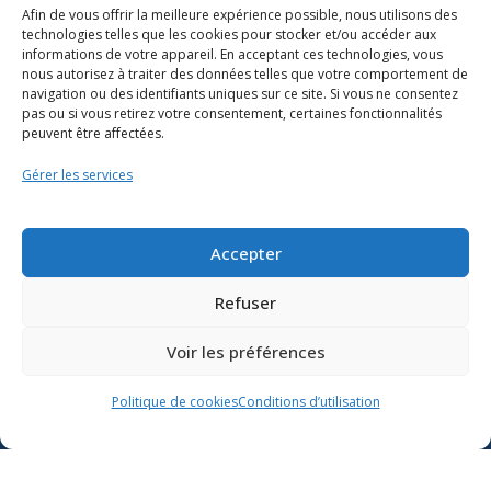
Afin de vous offrir la meilleure expérience possible, nous utilisons des
technologies telles que les cookies pour stocker et/ou accéder aux
informations de votre appareil. En acceptant ces technologies, vous
nous autorisez à traiter des données telles que votre comportement de
navigation ou des identifiants uniques sur ce site. Si vous ne consentez
pas ou si vous retirez votre consentement, certaines fonctionnalités
peuvent être affectées.
Gérer les services
Ressources
Soutien scolaire
Accepter
Formation
Refuser
Nous joindre
Voir les préférences
Suivre l’actualité du
Politique de cookies
Conditions d’utilisation
ministère de l’Éducation sur
Lien vers X
Lien vers Facebook
Lien vers Youtube