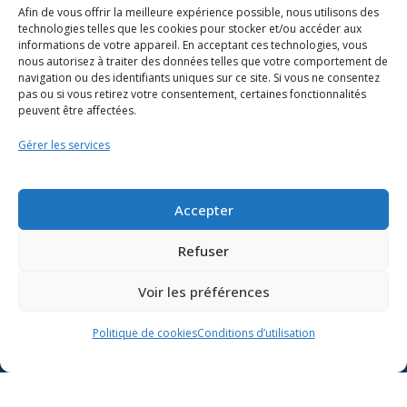
Afin de vous offrir la meilleure expérience possible, nous utilisons des
technologies telles que les cookies pour stocker et/ou accéder aux
informations de votre appareil. En acceptant ces technologies, vous
nous autorisez à traiter des données telles que votre comportement de
navigation ou des identifiants uniques sur ce site. Si vous ne consentez
pas ou si vous retirez votre consentement, certaines fonctionnalités
peuvent être affectées.
Gérer les services
Ressources
Soutien scolaire
Accepter
Formation
Refuser
Nous joindre
Voir les préférences
Suivre l’actualité du
Politique de cookies
Conditions d’utilisation
ministère de l’Éducation sur
Lien vers X
Lien vers Facebook
Lien vers Youtube