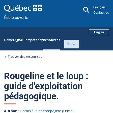
Français
Contact us
École ouverte
Log in
Home
Digital Competency
Resources
Plus
Trouver des ressources
Rougeline et le loup :
guide d'exploitation
pédagogique.
Author :
Dominique et compagnie (Firme)