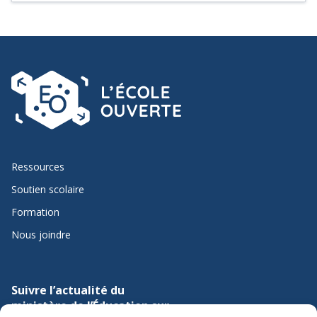
Piktochart ou Easel.ly. Cette tâche permet d'acquérir des
connaissances sur la Révolution tranquille, le féminisme et
les relations syndicales-patronales.
Ressources
Soutien scolaire
Formation
Nous joindre
Suivre l’actualité du
ministère de l’Éducation sur