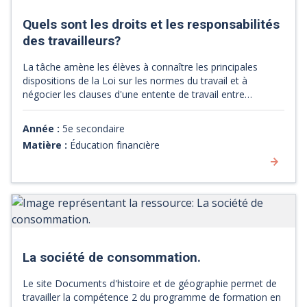
Quels sont les droits et les responsabilités
des travailleurs?
La tâche amène les élèves à connaître les principales
dispositions de la Loi sur les normes du travail et à
négocier les clauses d'une entente de travail entre
employés et employeurs. Les élèves complètent d'abord
une série de mises en situation préparées par la CNESST
Année :
5e secondaire
en naviguant sur son site web, puis réalisent un bref
Matière :
Éducation financière
exercice sur les avantages sociaux et les responsabilités
des travailleurs. Les deux derniers cours sont consacrés à
la simulation « NÉGO ». Divisés en équipes de 6, les élèves
jouent le rôle des employés ou celui des membres de la
direction d'une entreprise de fabrication de biscuits. Ils
doivent négocier les quinze clauses d'une négociation
collective ou d'un contrat de travail. Toutes les clauses
doivent être signées à la fin de l'exercice. De plus, les
La société de consommation.
élèves doivent débusquer les options de chacune des
clauses qui ne respectent pas la Loi sur les normes du
Le site Documents d'histoire et de géographie permet de
travail. Cette tâche permet d'acquérir des connaissances
travailler la compétence 2 du programme de formation en
sur les règles relatives au travail : lois qui encadrent le