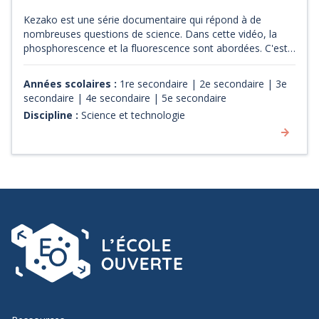
Kezako est une série documentaire qui répond à de
nombreuses questions de science. Dans cette vidéo, la
phosphorescence et la fluorescence sont abordées. C'est
d'une façon simple et schématisée que l'on vous explique
la différence entre la phosphorescence et la fluorescence.
Années scolaires :
1re secondaire | 2e secondaire | 3e
Sous forme d'une courte capsule animée et vulgarisée, on
secondaire | 4e secondaire | 5e secondaire
met en lumière les principes qui permettent à des
Discipline :
Science et technologie
matériaux d'émettre des photons (particules de lumière).
On aborde également quelques notions liées au spectre
électromagnétique et aux atomes.