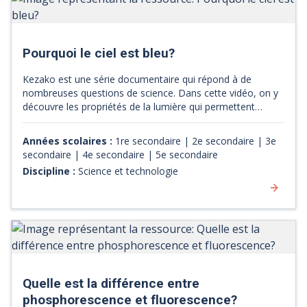
Pourquoi le ciel est bleu?
Kezako est une série documentaire qui répond à de
nombreuses questions de science. Dans cette vidéo, on y
découvre les propriétés de la lumière qui permettent
entres autres l'alternance du jour et de la nuit. Sous forme
d'une courte capsule animée et vulgarisée, on explique de
Années scolaires :
1re secondaire | 2e secondaire | 3e
quelle façon la lumière du soleil est diffusée dans
secondaire | 4e secondaire | 5e secondaire
l'atmosphère de la Terre.
Discipline :
Science et technologie
Quelle est la différence entre
phosphorescence et fluorescence?