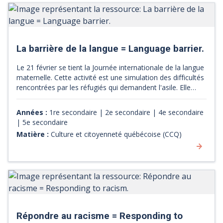
La barrière de la langue = Language barrier.
Le 21 février se tient la Journée internationale de la langue
maternelle. Cette activité est une simulation des difficultés
rencontrées par les réfugiés qui demandent l'asile. Elle
aborde les frustrations et facteurs émotionnels auxquels
les réfugiés doivent faire face, la barrière de la langue, qu'il
Années :
1re secondaire | 2e secondaire | 4e secondaire
faut surmonter, et la discrimination au cours de la
| 5e secondaire
procédure de demande d'asile. [Source : site web du
Matière :
Culture et citoyenneté québécoise (CCQ)
Conseil de l'Europe]
Répondre au racisme = Responding to