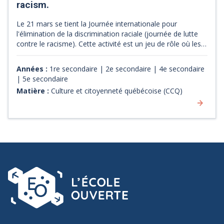
racism.
Le 21 mars se tient la Journée internationale pour
l'élimination de la discrimination raciale (journée de lutte
contre le racisme). Cette activité est un jeu de rôle où les
participants jouent un incident grave pour explorer le
racisme, les stéréotypes, les préjugés et les différences
Années :
1re secondaire | 2e secondaire | 4e secondaire
culturelles. Il est possible d'adapter les mises en situation
| 5e secondaire
selon le contexte de l'école et de la communauté. [Source :
Matière :
Culture et citoyenneté québécoise (CCQ)
site web du Conseil de l'Europe]