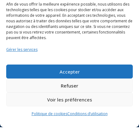
Afin de vous offrir la meilleure expérience possible, nous utilisons des
technologies telles que les cookies pour stocker et/ou accéder aux
informations de votre appareil. En acceptant ces technologies, vous
nous autorisez à traiter des données telles que votre comportement de
navigation ou des identifiants uniques sur ce site. Si vous ne consentez
pas ou si vous retirez votre consentement, certaines fonctionnalités
peuvent être affectées.
Gérer les services
Ressources
Soutien scolaire
Accepter
Formation
Refuser
Nous joindre
Voir les préférences
Suivre l’actualité du
Politique de cookies
Conditions d’utilisation
ministère de l’Éducation sur
Lien vers X
Lien vers Facebook
Lien vers Youtube