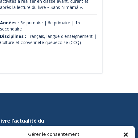
activités à réaliser en classe avant, durant et
après la lecture du livre « Sans Nimâmâ ».
Années :
5e primaire | 6e primaire | 1re
secondaire
Disciplines :
Français, langue d'enseignement |
Culture et citoyenneté québécoise (CCQ)
ivre l’actualité du
nistère de l’Éducation sur
Gérer le consentement