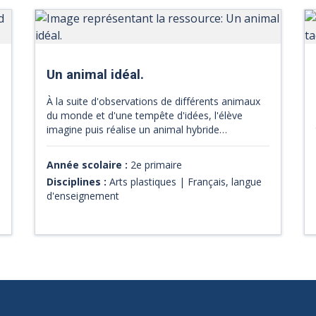
Un animal idéal.
À la suite d'observations de différents animaux
du monde et d'une tempête d'idées, l'élève
imagine puis réalise un animal hybride
numérique, qui sera un mélange de deux
animaux différents et d'un objet du quotidien.
Année scolaire :
2e primaire
Après la création, on invitera l'élève à rédiger
Disciplines :
Arts plastiques | Français, langue
une courte présentation écrite de son animal.
d'enseignement
Par la suite, tous les animaux créés pourraient
être rassemblés dans un diaporama.