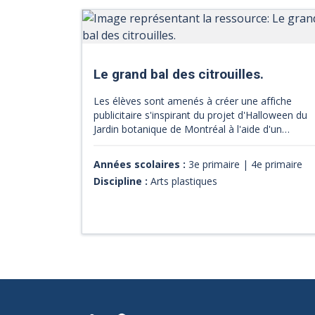
Le grand bal des citrouilles.
Les élèves sont amenés à créer une affiche
publicitaire s'inspirant du projet d'Halloween du
Jardin botanique de Montréal à l'aide d'un
logiciel de dessin. En cours de route, ils auront
l'occasion d'apprécier quelques affiches du
Années scolaires :
3e primaire | 4e primaire
peintre Marc Chagall. Il faudra adapter cette SAÉ
Discipline :
Arts plastiques
aux nouveaux outils de dessin.