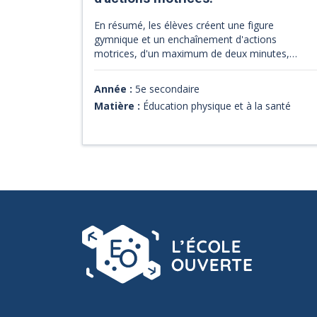
En résumé, les élèves créent une figure
gymnique et un enchaînement d'actions
motrices, d'un maximum de deux minutes,
comprenant au moins deux modes de
synchronisation dans une présentation
Année :
5e secondaire
comportant un maximum de six tableaux.
Matière :
Éducation physique et à la santé