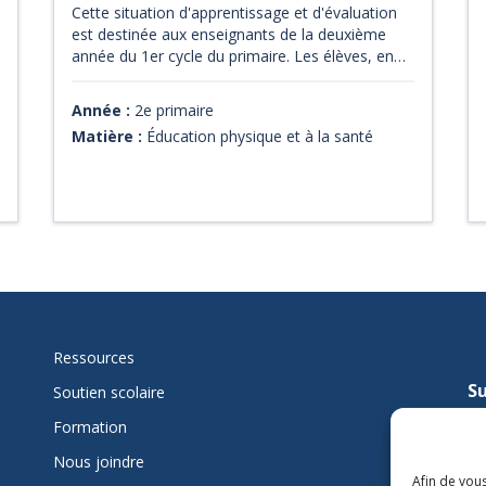
Cette situation d'apprentissage et d'évaluation
est destinée aux enseignants de la deuxième
année du 1er cycle du primaire. Les élèves, en
équipe de deux, auront à concevoir et à
exécuter un enchaînement de quatre figures
Année :
2e primaire
liées entre elles, précédées d'une posture de
Matière :
Éducation physique et à la santé
départ et suivies d'une posture d'arrivée. Les
documents disponibles pour téléchargement
sont trois diaporamas de figures, un guide de
l'enseignant, un cahier de ressources pour
l'enseignant (fiches de postures) ainsi que le
cahier de l'élève.
Ressources
Su
Soutien scolaire
mi
Formation
Nous joindre
L
Afin de vous