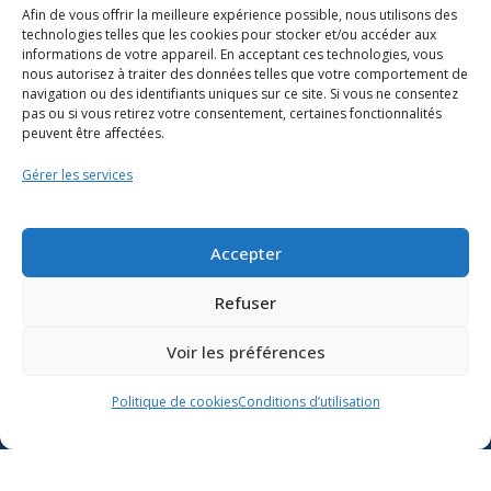
Afin de vous offrir la meilleure expérience possible, nous utilisons des
technologies telles que les cookies pour stocker et/ou accéder aux
informations de votre appareil. En acceptant ces technologies, vous
nous autorisez à traiter des données telles que votre comportement de
navigation ou des identifiants uniques sur ce site. Si vous ne consentez
pas ou si vous retirez votre consentement, certaines fonctionnalités
peuvent être affectées.
Gérer les services
Ressources
Soutien scolaire
Accepter
Formation
Refuser
Nous joindre
Voir les préférences
Suivre l’actualité du
Politique de cookies
Conditions d’utilisation
ministère de l’Éducation sur
Lien vers X
Lien vers Facebook
Lien vers Youtube