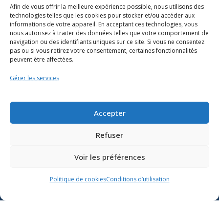
Afin de vous offrir la meilleure expérience possible, nous utilisons des
technologies telles que les cookies pour stocker et/ou accéder aux
informations de votre appareil. En acceptant ces technologies, vous
nous autorisez à traiter des données telles que votre comportement de
navigation ou des identifiants uniques sur ce site. Si vous ne consentez
pas ou si vous retirez votre consentement, certaines fonctionnalités
peuvent être affectées.
Gérer les services
Ressources
Soutien scolaire
Accepter
Formation
Refuser
Nous joindre
Voir les préférences
Suivre l’actualité du
Politique de cookies
Conditions d’utilisation
ministère de l’Éducation sur
Lien vers X
Lien vers Facebook
Lien vers Youtube