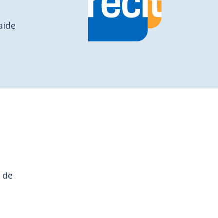
aide
 de