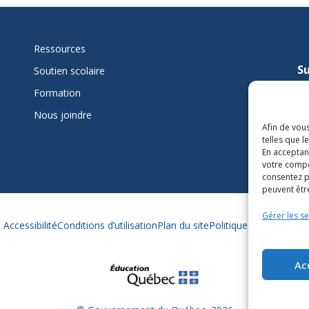
Ressources
Su
Soutien scolaire
mi
Formation
Nous joindre
L
Afin de vous
telles que 
En acceptan
votre compo
consentez p
peuvent être
Gérer les se
Accessibilité
Conditions d’utilisation
Plan du site
Politique des témoins
Ac