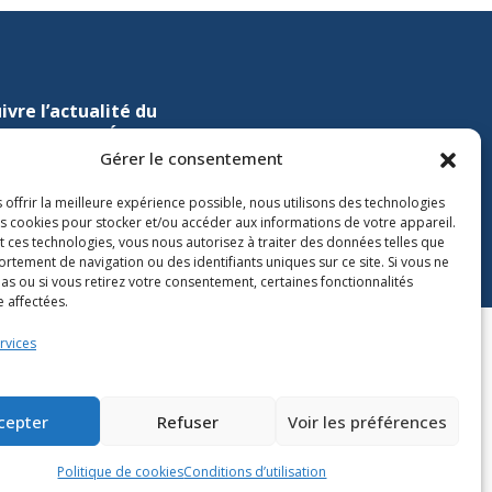
ivre l’actualité du
nistère de l’Éducation sur
Gérer le consentement
Lien vers X
ien vers Facebook
Lien vers Youtube
 offrir la meilleure expérience possible, nous utilisons des technologies
les cookies pour stocker et/ou accéder aux informations de votre appareil.
t ces technologies, vous nous autorisez à traiter des données telles que
rtement de navigation ou des identifiants uniques sur ce site. Si vous ne
as ou si vous retirez votre consentement, certaines fonctionnalités
 affectées.
rvices
cepter
Refuser
Voir les préférences
Politique de cookies
Conditions d’utilisation