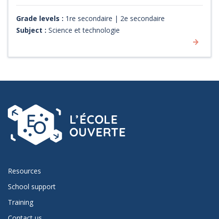
viennent les couleurs des ailes de papillons. Irridescence,
absorption de la lumière, onde électromagnétique,
Grade levels :
1re secondaire | 2e secondaire
longueur d'onde, interférences ... autant de notions et de
Subject :
Science et technologie
phénomènes à aborder.
Resources
School support
Training
Contact us