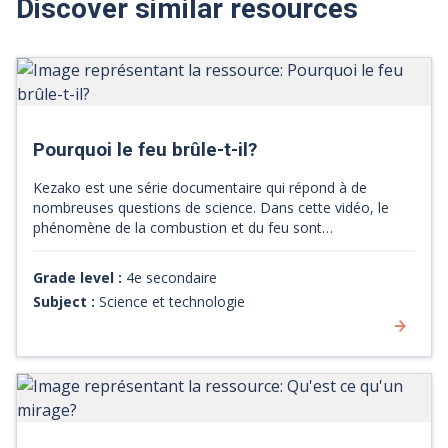
Discover similar resources
Pourquoi le feu brûle-t-il?
Kezako est une série documentaire qui répond à de
nombreuses questions de science. Dans cette vidéo, le
phénomène de la combustion et du feu sont
expliqués. C'est d'une façon simple et schématisée que
l'on vous explique comment le feu est produit. Sous forme
Grade level :
4e secondaire
d'une courte capsule animée et vulgarisée, on met en
Subject :
Science et technologie
lumière le phénomène de la combustion, du dégagement
d'énergie thermique et lumineuse. La notion de triangle de
feu est aussi abordée.