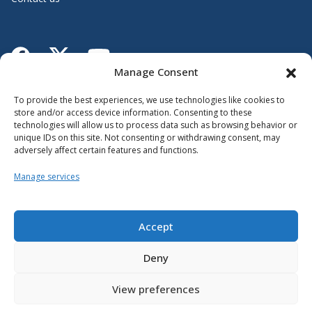
Lien vers X
Lien vers Facebook
Lien vers Youtube
Manage Consent
Follow the Ministère de l’Éducation
To provide the best experiences, we use technologies like cookies to
store and/or access device information. Consenting to these
technologies will allow us to process data such as browsing behavior or
unique IDs on this site. Not consenting or withdrawing consent, may
adversely affect certain features and functions.
Manage services
Accessibility
Sitemap
Accept
Cookie policy
Deny
View preferences