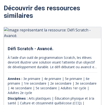
Découvrir des ressources
similaires
Défi Scratch - Avancé.
À l'aide d'un outil de programmation Scratch, les élèves
devront illustrer une solution visant l'atteinte d'un objectif
de développement durable. Le défi débutant ou avancé est
choisi selon le niveau des élèves. Le défi de Kreocode peut
être réalisé en grand groupe, en petites équipes ou
Années :
3e primaire | 4e primaire | 5e primaire | 6e
individuellement. Tout le matériel pour accompagner les
primaire | 1re secondaire | 2e secondaire | 3e secondaire
enseignants dans la réalisation du défi est disponible sur le
| 4e secondaire | 5e secondaire | Adultes 1er cycle |
site. La réalisation du défi Kreocode permet de développer
Adultes 2e cycle
la compétence numérique ainsi que des compétences
Disciplines :
Arts plastiques | Éducation physique et à la
dans différentes disciplines. Les enseignants sont libres de
santé | Culture et citoyenneté québécoise (CCQ) |
choisir les contenus disciplinaires qu'ils souhaitent