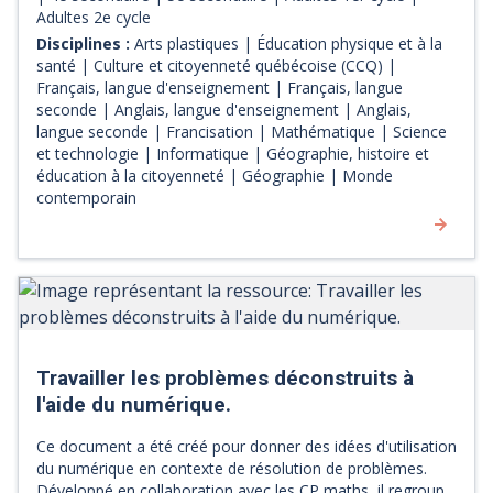
site. La réalisation du défi Kreocode permet de développer
Adultes 2e cycle
la compétence numérique ainsi que des compétences
Disciplines :
Arts plastiques | Éducation physique et à la
dans différentes disciplines. Les enseignants sont libres de
santé | Culture et citoyenneté québécoise (CCQ) |
choisir les contenus disciplinaires qu'ils souhaitent
Français, langue d'enseignement | Français, langue
exploiter. Des pistes pédagogiques sont proposées pour
seconde | Anglais, langue d'enseignement | Anglais,
chaque discipline.
langue seconde | Francisation | Mathématique | Science
et technologie | Informatique | Géographie, histoire et
éducation à la citoyenneté | Géographie | Monde
contemporain
Travailler les problèmes déconstruits à
l'aide du numérique.
Ce document a été créé pour donner des idées d'utilisation
du numérique en contexte de résolution de problèmes.
Développé en collaboration avec les CP maths, il regroupe