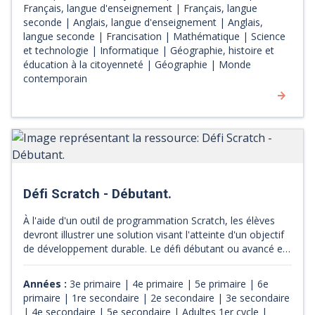
Français, langue d'enseignement | Français, langue
exploiter. Des pistes pédagogiques sont proposées pour
seconde | Anglais, langue d'enseignement | Anglais,
chaque discipline.
langue seconde | Francisation | Mathématique | Science
et technologie | Informatique | Géographie, histoire et
éducation à la citoyenneté | Géographie | Monde
contemporain
Défi Scratch - Débutant.
À l'aide d'un outil de programmation Scratch, les élèves
devront illustrer une solution visant l'atteinte d'un objectif
de développement durable. Le défi débutant ou avancé est
choisi selon le niveau des élèves. Le défi de Kreocode peut
être réalisé en grand groupe, en petites équipes ou
Années :
3e primaire | 4e primaire | 5e primaire | 6e
individuellement. Tout le matériel pour accompagner les
primaire | 1re secondaire | 2e secondaire | 3e secondaire
enseignants dans la réalisation du défi est disponible sur le
| 4e secondaire | 5e secondaire | Adultes 1er cycle |