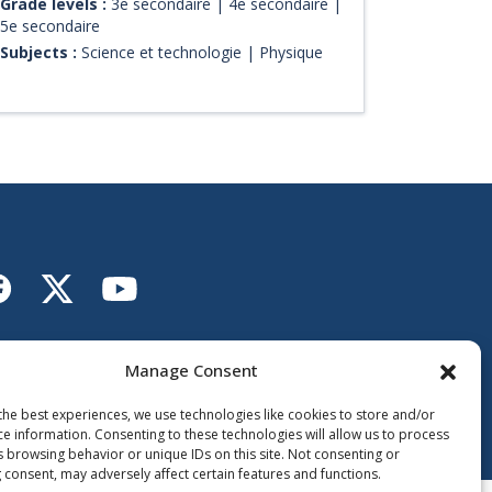
Grade levels :
3e secondaire | 4e secondaire |
l'eau se comporte lorsque l'on vide une
5e secondaire
baignoire ou un évier. Sous forme d'une courte
Subjects :
Science et technologie | Physique
capsule animée et vulgarisée, on met en lumière
le mouvement rotatif de l'eau et la force coriolis.
Lien vers X
ien vers Facebook
Lien vers Youtube
llow the Ministère de
Éducation
Manage Consent
the best experiences, we use technologies like cookies to store and/or
ce information. Consenting to these technologies will allow us to process
s browsing behavior or unique IDs on this site. Not consenting or
 consent, may adversely affect certain features and functions.