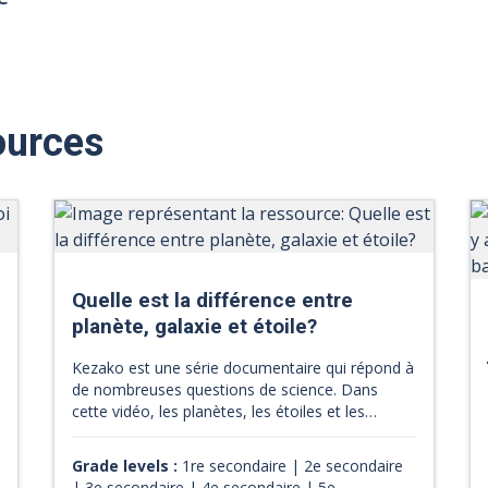
ources
Quelle est la différence entre
planète, galaxie et étoile?
Kezako est une série documentaire qui répond à
de nombreuses questions de science. Dans
cette vidéo, les planètes, les étoiles et les
galaxies sont définies.C'est d'une façon simple
et schématisée que l'on fait la distinction entre
Grade levels :
1re secondaire | 2e secondaire
une planète, une étoile et une galaxie. Sous
| 3e secondaire | 4e secondaire | 5e