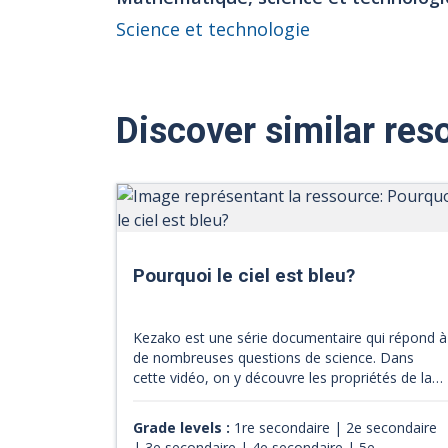
Science et technologie
Discover similar res
Pourquoi le ciel est bleu?
Kezako est une série documentaire qui répond à
de nombreuses questions de science. Dans
cette vidéo, on y découvre les propriétés de la
lumière qui permettent entres autres
l'alternance du jour et de la nuit. Sous forme
Grade levels :
1re secondaire | 2e secondaire
d'une courte capsule animée et vulgarisée, on
| 3e secondaire | 4e secondaire | 5e