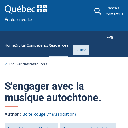
Français
Contact us
École ouverte
Log in
Home
Digital Competency
Resources
Plus
Trouver des ressources
S'engager avec la
musique autochtone.
Author :
Boite Rouge vif (Association)