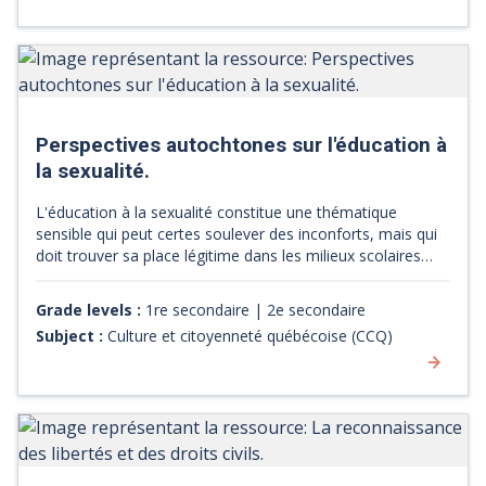
documents nécessaires à l'activité ainsi qu'un document
regroupant les définitions des concepts centraux en terme
de justice sociale.
Perspectives autochtones sur l'éducation à
la sexualité.
L'éducation à la sexualité constitue une thématique
sensible qui peut certes soulever des inconforts, mais qui
doit trouver sa place légitime dans les milieux scolaires
afin de familiariser les enfants et les adolescents avec des
réalités relationnelles. De plus, le contexte actuel de
Grade levels :
1re secondaire | 2e secondaire
multiplication des identités de genre rend
Subject :
Culture et citoyenneté québécoise (CCQ)
l'accompagnement des enfants et des adolescents
nécessaire par l'acquisition de connaissances et d'outils
dans la vie quotidienne. [Source : site web de la Boîte
rouge vif]