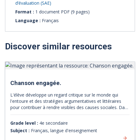
d’évaluation (SAE)
Format :
1 document PDF (9 pages)
Language :
Français
Discover similar resources
Chanson engagée.
L'élève développe un regard critique sur le monde qui
l'entoure et des stratégies argumentatives et littéraires
pour contribuer à rendre visibles des causes sociales. Dans
cette situation d'apprentissage et d'évaluation, les élèves
explorent la chanson engagée comme moyen de défendre
Grade level :
4e secondaire
une cause. Les élèves analysent trois chansons portant sur
Subject :
Français, langue d'enseignement
des thèmes variés puis rédigent une chanson qui sera
partagée avec le groupe. La page comprend tous les