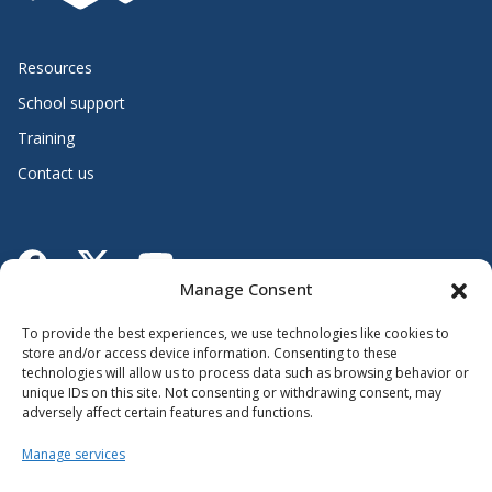
Resources
School support
Training
Contact us
Lien vers X
Lien vers Facebook
Lien vers Youtube
Manage Consent
Follow the Ministère de l’Éducation
To provide the best experiences, we use technologies like cookies to
store and/or access device information. Consenting to these
technologies will allow us to process data such as browsing behavior or
unique IDs on this site. Not consenting or withdrawing consent, may
adversely affect certain features and functions.
Manage services
Accessibility