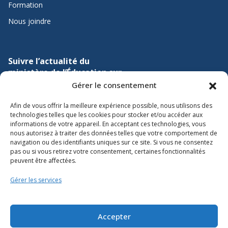
Formation
Nous joindre
Suivre l’actualité du
ministère de l’Éducation sur
Gérer le consentement
Lien vers X
Lien vers Facebook
Lien vers Youtube
Afin de vous offrir la meilleure expérience possible, nous utilisons des
technologies telles que les cookies pour stocker et/ou accéder aux
informations de votre appareil. En acceptant ces technologies, vous
nous autorisez à traiter des données telles que votre comportement de
navigation ou des identifiants uniques sur ce site. Si vous ne consentez
pas ou si vous retirez votre consentement, certaines fonctionnalités
peuvent être affectées.
Accessibilité
Gérer les services
Conditions d’utilisation
Plan du site
Accepter
Politique des témoins