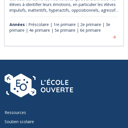
élèves à identifier leurs émotions, en particulier les élèves
impulsifs, inattentifs, hyperactifs, oppositionnels, agressifs
ou anxieux. Il a pour objectif d'être un moyen concret pour
l'élève afin de gérer ses émotions négatives et d'éviter une
Années :
Préscolaire | 1re primaire | 2e primaire | 3e
escalade émotionnelle.
primaire | 4e primaire | 5e primaire | 6e primaire
Ressources
Soutien scolaire