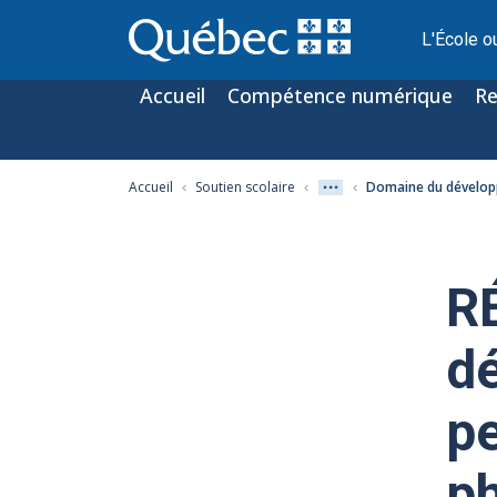
L'École o
Accueil
Compétence numérique
Re
Accueil
Soutien scolaire
Domaine du développ
R
d
p
ph