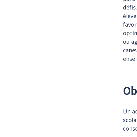
défis
élève
favor
optim
ou ag
canev
ensei
Ob
Un ac
scola
conse