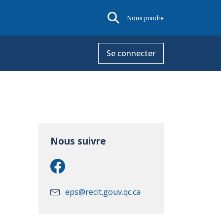
Nous joindre
Se connecter
Nous suivre
eps@recit.gouv.qc.ca