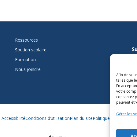
Ressources
Su
Soutien scolaire
mi
Formation
Nous joindre
L
Afin de vous
telles que 
En acceptan
votre compo
consentez p
peuvent être
Gérer les se
Accessibilité
Conditions d’utilisation
Plan du site
Politique des témoins
Ac