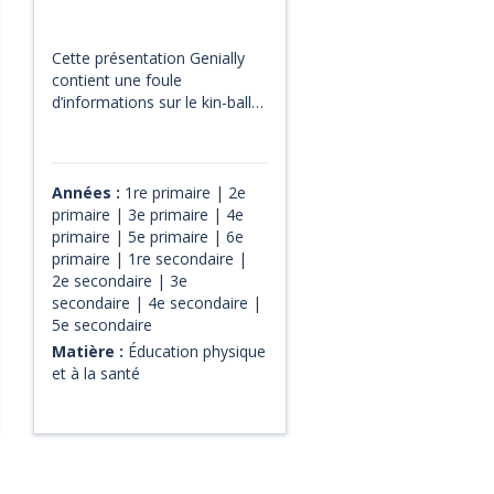
Cette présentation Genially
contient une foule
d’informations sur le kin-ball
et ses règles. Il expose aussi
de nombreuses stratégies et
techniques de jeu ainsi que
les principes de
Années :
1re primaire | 2e
communication et de
primaire | 3e primaire | 4e
synchronisation avec l’équipe.
primaire | 5e primaire | 6e
Finalement, il intègre le
primaire | 1re secondaire |
matériel numérique
2e secondaire | 3e
nécessaire au bon
secondaire | 4e secondaire |
déroulement du jeu : un
5e secondaire
chronomètre, un outil de
Matière :
Éducation physique
tirage, un tableau de
et à la santé
pointage, un terrain
numérique interactif et plus.