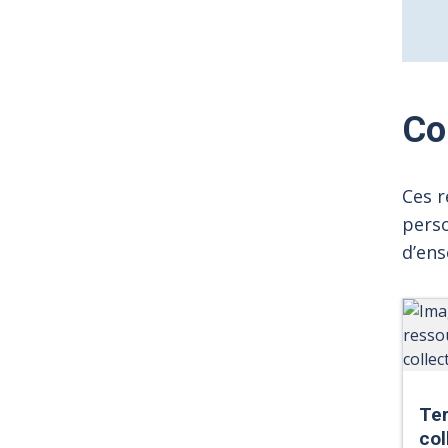
Co
Ces 
perso
d’ens
Ter
col