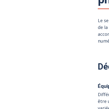
Le s
de la
accom
numé
Dé
Équi
Diff
être 
varié