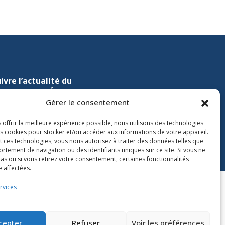
ivre l’actualité du
nistère de l’Éducation sur
Gérer le consentement
Lien vers X
ien vers Facebook
Lien vers Youtube
 offrir la meilleure expérience possible, nous utilisons des technologies
les cookies pour stocker et/ou accéder aux informations de votre appareil.
t ces technologies, vous nous autorisez à traiter des données telles que
rtement de navigation ou des identifiants uniques sur ce site. Si vous ne
as ou si vous retirez votre consentement, certaines fonctionnalités
 affectées.
rvices
cepter
Refuser
Voir les préférences