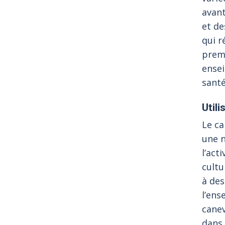
avant
et de
qui r
premi
ensei
santé
Util
Le ca
une n
l’act
cultu
à des
l’ens
cane
dans 