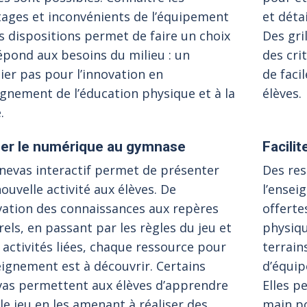
ages et inconvénients de l’équipement
et déta
s dispositions permet de faire un choix
Des gri
épond aux besoins du milieu : un
des cri
er pas pour l’innovation en
de faci
gnement de l’éducation physique et à la
élèves.
.
iser le numérique au gymnase
Facilit
nevas interactif permet de présenter
Des re
ouvelle activité aux élèves. De
l’ensei
ivation des connaissances aux repères
offerte
rels, en passant par les règles du jeu et
physiq
 activités liées, chaque ressource pour
terrain
eignement est à découvrir. Certains
d’équip
vas permettent aux élèves d’apprendre
Elles p
le jeu en les amenant à réaliser des
main po