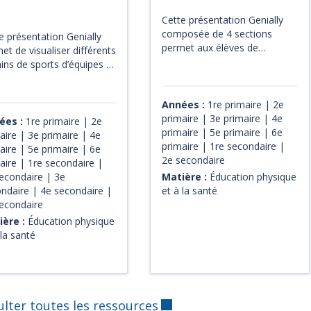
Cette présentation Genially
composée de 4 sections
e présentation Genially
permet aux élèves de
et de visualiser différents
s’exercer à nommer les
ains de sports d’équipes et
différentes parties du corps
eux collectifs et permet
humain, les os du squelette,
i d’y placer le matériel de
les muscles et les
Années :
1re primaire | 2e
 On peut ainsi représenter
articulations.
primaire | 3e primaire | 4e
stratégie de jeu ou bien
ées :
1re primaire | 2e
primaire | 5e primaire | 6e
servir pour illustrer les
aire | 3e primaire | 4e
primaire | 1re secondaire |
ications des règles.
aire | 5e primaire | 6e
2e secondaire
aire | 1re secondaire |
econdaire | 3e
Matière :
Éducation physique
ndaire | 4e secondaire |
et à la santé
econdaire
ère :
Éducation physique
 la santé
lter toutes les ressources