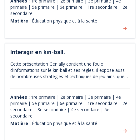
Années :
1re primaire | 2e primaire | 3e primaire | 4e
primaire | 5e primaire | 6e primaire | 1re secondaire | 2e
secondaire
Matière :
Éducation physique et à la santé
Interagir en kin-ball.
Cette présentation Genially contient une foule
d’informations sur le kin-ball et ses règles. Il expose aussi
de nombreuses stratégies et techniques de jeu ainsi que
les principes de communication et de synchronisation avec
l’équipe. Finalement, il intègre le matériel numérique
nécessaire au bon déroulement du jeu : un chronomètre,
Années :
1re primaire | 2e primaire | 3e primaire | 4e
un outil de tirage, un tableau de pointage, un terrain
primaire | 5e primaire | 6e primaire | 1re secondaire | 2e
numérique interactif et plus.
secondaire | 3e secondaire | 4e secondaire | 5e
secondaire
Matière :
Éducation physique et à la santé