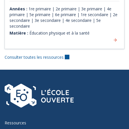
l’équipe. Finalement, il intègre le matériel numérique
nécessaire au bon déroulement du jeu : un chronomètre,
Années :
1re primaire | 2e primaire | 3e primaire | 4e
un outil de tirage, un tableau de pointage, un terrain
primaire | 5e primaire | 6e primaire | 1re secondaire | 2e
numérique interactif et plus.
secondaire | 3e secondaire | 4e secondaire | 5e
secondaire
Matière :
Éducation physique et à la santé
Consulter toutes les ressources
Ressources