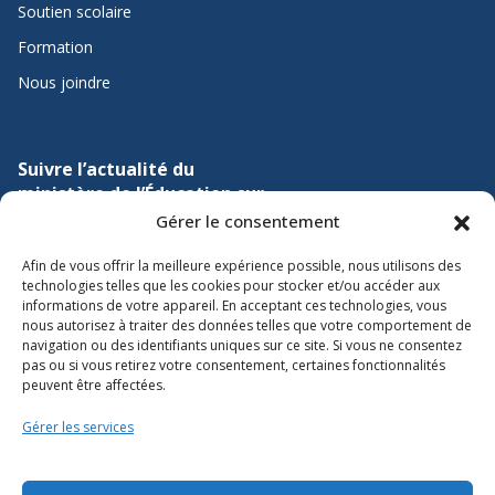
Soutien scolaire
Formation
Nous joindre
Suivre l’actualité du
ministère de l’Éducation sur
Gérer le consentement
Lien vers X
Lien vers Facebook
Lien vers Youtube
Afin de vous offrir la meilleure expérience possible, nous utilisons des
technologies telles que les cookies pour stocker et/ou accéder aux
informations de votre appareil. En acceptant ces technologies, vous
nous autorisez à traiter des données telles que votre comportement de
navigation ou des identifiants uniques sur ce site. Si vous ne consentez
pas ou si vous retirez votre consentement, certaines fonctionnalités
peuvent être affectées.
Accessibilité
Gérer les services
Conditions d’utilisation
Plan du site