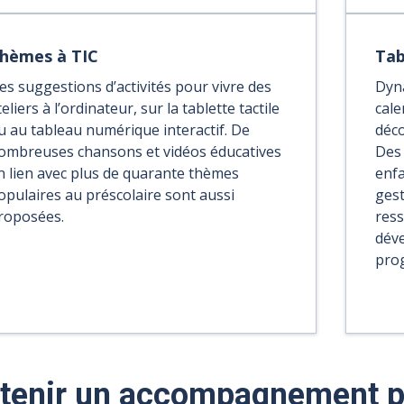
hèmes à TIC
Tab
es suggestions d’activités pour vivre des
Dyna
teliers à l’ordinateur, sur la tablette tactile
cale
u au tableau numérique interactif. De
déco
ombreuses chansons et vidéos éducatives
Des 
n lien avec plus de quarante thèmes
enfa
opulaires au préscolaire sont aussi
gest
roposées.
ress
dév
prog
tenir un accompagnement p