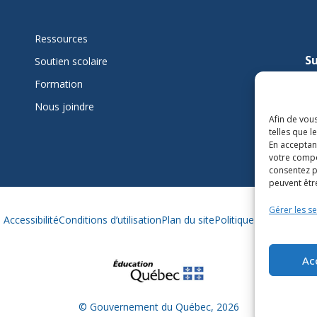
Ressources
Su
Soutien scolaire
mi
Formation
Nous joindre
L
Afin de vous
telles que 
En acceptan
votre compo
consentez p
peuvent être
Gérer les se
Accessibilité
Conditions d’utilisation
Plan du site
Politique des témoins
Ac
© Gouvernement du Québec, 2026