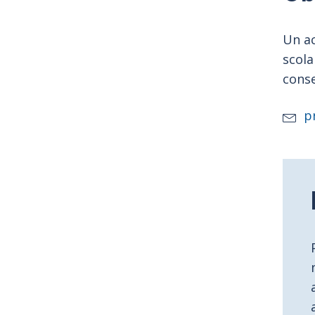
Un ac
scola
conse
p