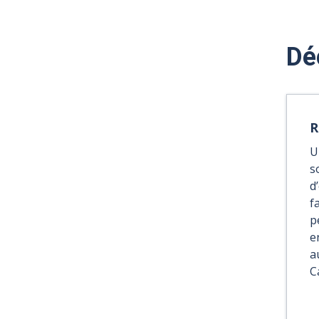
Dé
R
U
s
d
f
p
e
a
C