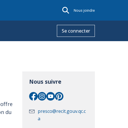
Nous joindre
Se connecter
Nous suivre
 offre
presco@recit.gouv.qc.c
on du
a