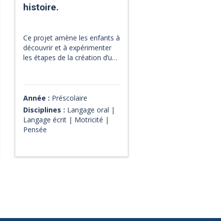
histoire.
Ce projet amène les enfants à
découvrir et à expérimenter
les étapes de la création d’une
histoire. Collectivement, au
moyen d’un logiciel de dessin,
d’un microphone et d’un
logiciel de traitement du son,
Année :
Préscolaire
ils créeront un livre virtuel qui
Disciplines :
Langage oral |
pourra être consulté en ligne
Langage écrit | Motricité |
par les élèves d’autres
Pensée
classes. Une grille
d’observation, des capsules
vidéo et tous les détails de la
SAÉ sont disponibles pour les
enseignants.