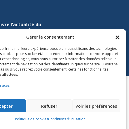
ivre l’actualité du
nistère de l’Éducation sur
Gérer le consentement
Lien vers X
ien vers Facebook
Lien vers Youtube
 offrir la meilleure expérience possible, nous utilisons des technologies
les cookies pour stocker et/ou accéder aux informations de votre appareil.
t ces technologies, vous nous autorisez à traiter des données telles que
rtement de navigation ou des identifiants uniques sur ce site. Si vous ne
as ou si vous retirez votre consentement, certaines fonctionnalités
 affectées.
rvices
cepter
Refuser
Voir les préférences
Politique de cookies
Conditions d’utilisation